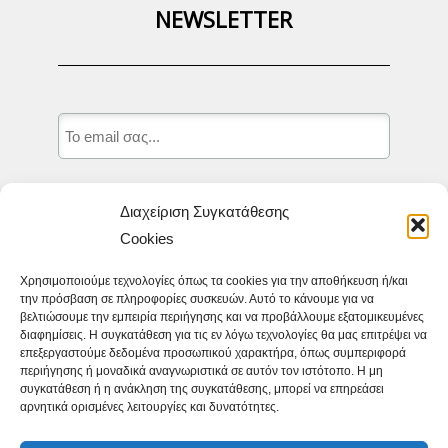
NEWSLETTER
Δηλώνω ότι καταχωρώ το email μου,
Διαχείριση Συγκατάθεσης
προκειμένου να λαμβάνω τα νέα και τις
Cookies
προσφορές της Ιστοσελίδας appit.gr και
δηλώνω ότι αποδέχομαι τους
Όρους
Χρησιμοποιούμε τεχνολογίες όπως τα cookies για την αποθήκευση ή/και
την πρόσβαση σε πληροφορίες συσκευών. Αυτό το κάνουμε για να
Χρήσης.
*
βελτιώσουμε την εμπειρία περιήγησης και να προβάλλουμε εξατομικευμένες
διαφημίσεις. Η συγκατάθεση για τις εν λόγω τεχνολογίες θα μας επιτρέψει να
επεξεργαστούμε δεδομένα προσωπικού χαρακτήρα, όπως συμπεριφορά
περιήγησης ή μοναδικά αναγνωριστικά σε αυτόν τον ιστότοπο. Η μη
συγκατάθεση ή η ανάκληση της συγκατάθεσης, μπορεί να επηρεάσει
αρνητικά ορισμένες λειτουργίες και δυνατότητες.