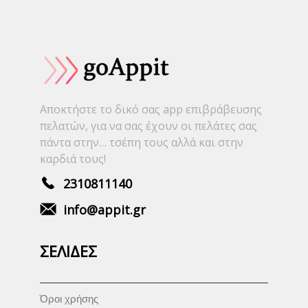
Αποκτήστε το δικό σας app επιβράβευσης
πελατών, για να σας έχουν οι πελάτες σας
πάντα στην… τσέπη τους αλλά και στην
καρδιά τους!
2310811140
info@appit.gr
ΣΕΛΙΔΕΣ
Όροι χρήσης