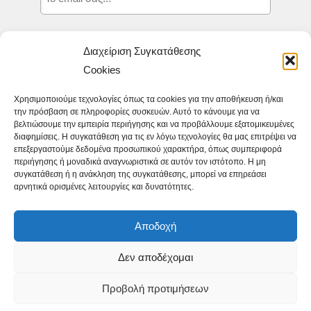
Δηλώνω ότι καταχωρώ το email μου,
Διαχείριση Συγκατάθεσης
προκειμένου να λαμβάνω τα νέα και τις
Cookies
προσφορές της Ιστοσελίδας appit.gr και
δηλώνω ότι αποδέχομαι τους
Όρους
Χρησιμοποιούμε τεχνολογίες όπως τα cookies για την αποθήκευση ή/και
την πρόσβαση σε πληροφορίες συσκευών. Αυτό το κάνουμε για να
Χρήσης.
*
βελτιώσουμε την εμπειρία περιήγησης και να προβάλλουμε εξατομικευμένες
διαφημίσεις. Η συγκατάθεση για τις εν λόγω τεχνολογίες θα μας επιτρέψει να
επεξεργαστούμε δεδομένα προσωπικού χαρακτήρα, όπως συμπεριφορά
περιήγησης ή μοναδικά αναγνωριστικά σε αυτόν τον ιστότοπο. Η μη
συγκατάθεση ή η ανάκληση της συγκατάθεσης, μπορεί να επηρεάσει
αρνητικά ορισμένες λειτουργίες και δυνατότητες.
Αποδοχή
Δεν αποδέχομαι
Προβολή προτιμήσεων
Copyright © 2013 - 2026 |
Useappility IKE
Με επιφύλαξη κάθε νόμιμου δικαιώματος
• GDPR
• Όροι Χρήσης