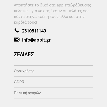
Αποκτήστε το δικό σας app επιβράβευσης
πελατών, για να σας έχουν οι πελάτες σας
πάντα στην… τσέπη τους αλλά και στην
καρδιά τους!
2310811140
info@appit.gr
ΣΕΛΙΔΕΣ
Όροι χρήσης
GDPR
Πολιτική αγορών