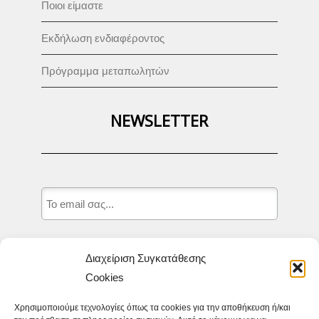
Ποιοι είμαστε
Εκδήλωση ενδιαφέροντος
Πρόγραμμα μεταπωλητών
NEWSLETTER
Δηλώνω ότι καταχωρώ το email μου,
Διαχείριση Συγκατάθεσης
προκειμένου να λαμβάνω τα νέα και τις
Cookies
προσφορές της Ιστοσελίδας appit.gr και
δηλώνω ότι αποδέχομαι τους
Όρους
Χρησιμοποιούμε τεχνολογίες όπως τα cookies για την αποθήκευση ή/και