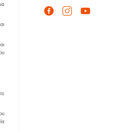
μα
αι
αι
ου
τε
ου
ία