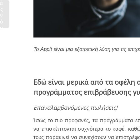
α
ς
εν
τό
υ
..
Το Appit είναι μια εξαιρετική λύση για τις επιχ
Εδώ είναι μερικά από τα οφέλη
προγράμματος επιβράβευσης γι
Επαναλαμβανόμενες πωλήσεις!
Ίσως το πιο προφανές, τα προγράμματα επ
να επισκέπτονται συχνότερα το καφέ, καθ
τους παρακινεί να συνεχίσουν να επιστρέφ