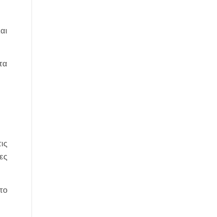
αι
τα
ις
ες
το