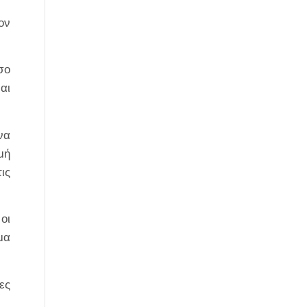
ον
σο
αι
να
μή
ις
οι
μα
ες