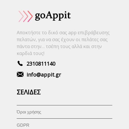
Αποκτήστε το δικό σας app επιβράβευσης
πελατών, για να σας έχουν οι πελάτες σας
πάντα στην… τσέπη τους αλλά και στην
καρδιά τους!
2310811140
info@appit.gr
ΣΕΛΙΔΕΣ
Όροι χρήσης
GDPR