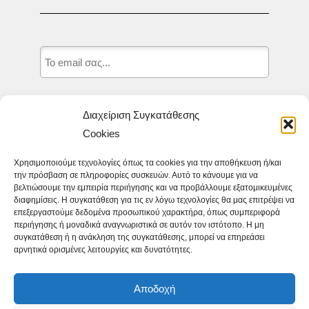
Δηλώνω ότι καταχωρώ το email μου,
Διαχείριση Συγκατάθεσης
προκειμένου να λαμβάνω τα νέα και τις
Cookies
προσφορές της Ιστοσελίδας appit.gr και
δηλώνω ότι αποδέχομαι τους
Όρους
Χρησιμοποιούμε τεχνολογίες όπως τα cookies για την αποθήκευση ή/και
την πρόσβαση σε πληροφορίες συσκευών. Αυτό το κάνουμε για να
Χρήσης.
*
βελτιώσουμε την εμπειρία περιήγησης και να προβάλλουμε εξατομικευμένες
διαφημίσεις. Η συγκατάθεση για τις εν λόγω τεχνολογίες θα μας επιτρέψει να
επεξεργαστούμε δεδομένα προσωπικού χαρακτήρα, όπως συμπεριφορά
περιήγησης ή μοναδικά αναγνωριστικά σε αυτόν τον ιστότοπο. Η μη
συγκατάθεση ή η ανάκληση της συγκατάθεσης, μπορεί να επηρεάσει
αρνητικά ορισμένες λειτουργίες και δυνατότητες.
Αποδοχή